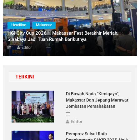
Headline
Makassar
HGI City Cup 2026 – Makassar Fest Berakhir Meriah,
Surabaya Jadi Tuan Rumah Berikutnya
Editor
TERKINI
Di Bawah Nada “Kimigayo”,
Makassar Dan Jepang Merawat
Jembatan Persahabatan
Editor
Pemprov Sulsel Raih
Penghargaan SAKIP 2025, Naik