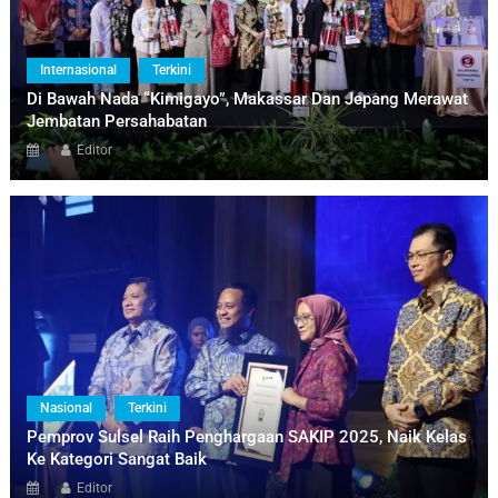
Internasional
Terkini
Di Bawah Nada “Kimigayo”, Makassar Dan Jepang Merawat
Jembatan Persahabatan
Editor
Nasional
Terkini
Pemprov Sulsel Raih Penghargaan SAKIP 2025, Naik Kelas
Ke Kategori Sangat Baik
Editor