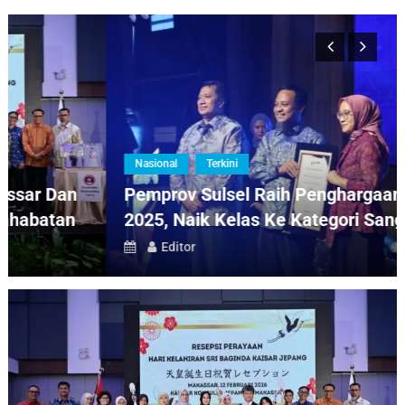
Trotoar Dibersihkan, PKL Disiapkan Sentra UMKM, Ini Skema Pemkot Makassar
HGI City Cup 2026 – Makassar Fest Berakhir Meriah, Surabaya Jadi Tuan Rumah
Berikutnya
Meriah! HMJ Ekonomi Islam Gelar Inaugurasi GelaRasa, Kukuhkan Semangat dan
Solidaritas Mahasiswa
Di Bawah Nada “Kimigayo”, Makassar dan Jepang Merawat Jembatan Persahabatan
Nasional
Terkini
Pemprov Sulsel Raih Penghargaan SAKIP
2025, Naik Kelas Ke Kategori Sangat Baik
Editor