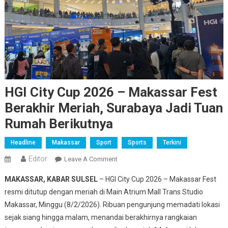
HGI City Cup 2026 – Makassar Fest
Berakhir Meriah, Surabaya Jadi Tuan
Rumah Berikutnya
Headline
Makassar
Sport
Sports
Terkini
Editor
On
Leave A Comment
HGI
MAKASSAR, KABAR SULSEL
– HGI City Cup 2026 – Makassar Fest
City
resmi ditutup dengan meriah di Main Atrium Mall Trans Studio
Cup
Makassar, Minggu (8/2/2026). Ribuan pengunjung memadati lokasi
2026
sejak siang hingga malam, menandai berakhirnya rangkaian
–