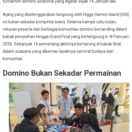
Makassar
turnamen domino seasonal yang digelar sejak 14 Januari lalu.
Fest
Berakhir
Ajang yang diselenggarakan langsung oleh
Higgs Games Island
(HGI)
Meriah,
ini bukan sekadar kompetisi biasa. Selama hampir satu bulan,
Surabaya
ratusan peserta dari berbagai komunitas domino bertanding dalam
Jadi
babak penyisihan hingga Grand Final yang berlangsung 6–8 Februari
Tuan
2026. Sebanyak 16 pemenang akhirnya bertarung di babak final
Rumah
dalam suasana yang dikemas layaknya carnival budaya dan
Berikutnya
komunitas.
Domino Bukan Sekadar Permainan