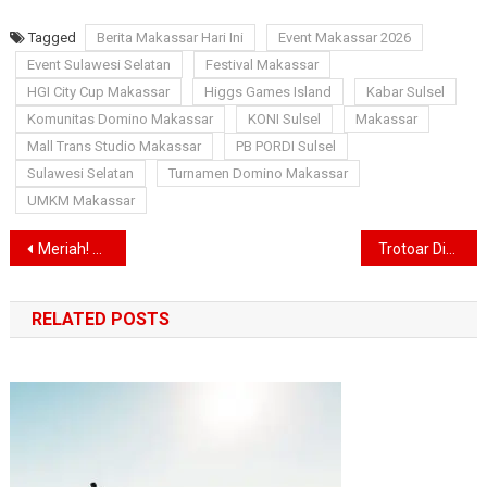
Tagged
Berita Makassar Hari Ini
Event Makassar 2026
Event Sulawesi Selatan
Festival Makassar
HGI City Cup Makassar
Higgs Games Island
Kabar Sulsel
Komunitas Domino Makassar
KONI Sulsel
Makassar
Mall Trans Studio Makassar
PB PORDI Sulsel
Sulawesi Selatan
Turnamen Domino Makassar
UMKM Makassar
Navigasi
Meriah! HMJ Ekonomi Islam Gelar Inaugurasi GelaRasa, Kukuhkan Semangat dan Solidaritas Mahasiswa
Trotoar Dibersihkan, PKL Disiapkan Sentra UMKM, Ini Skema Pemkot Makassar
pos
RELATED POSTS