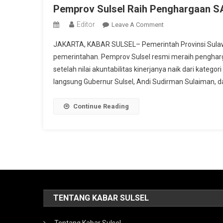
Pemprov Sulsel Raih Penghargaan SAK
Editor
On
Leave A Comment
Pemprov
JAKARTA, KABAR SULSEL– Pemerintah Provinsi Sulawes
Sulsel
pemerintahan. Pemprov Sulsel resmi meraih pengharga
Raih
setelah nilai akuntabilitas kinerjanya naik dari kateg
Penghargaan
langsung Gubernur Sulsel, Andi Sudirman Sulaiman, da
SAKIP
2025,
Naik
Continue Reading
Kelas
Ke
Kategori
Sangat
Baik
TENTANG KABAR SULSEL