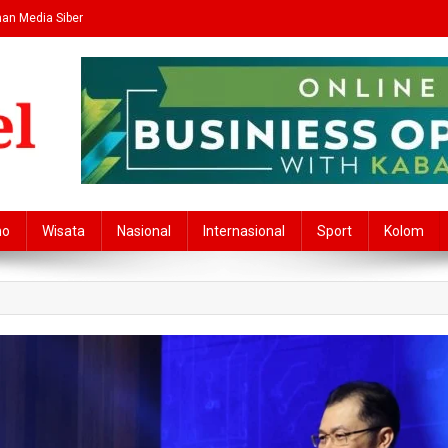
an Media Siber
no
Wisata
Nasional
Internasional
Sport
Kolom