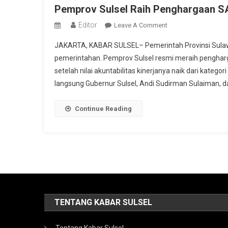
Pemprov Sulsel Raih Penghargaan SAK
Editor
On
Leave A Comment
Pemprov
JAKARTA, KABAR SULSEL– Pemerintah Provinsi Sulawes
Sulsel
pemerintahan. Pemprov Sulsel resmi meraih pengharga
Raih
setelah nilai akuntabilitas kinerjanya naik dari kateg
Penghargaan
langsung Gubernur Sulsel, Andi Sudirman Sulaiman, da
SAKIP
2025,
Naik
Continue Reading
Kelas
Ke
Kategori
Sangat
Baik
TENTANG KABAR SULSEL