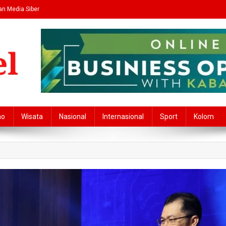
n Media Siber
no
Wisata
Nasional
Internasional
Sport
Kolom