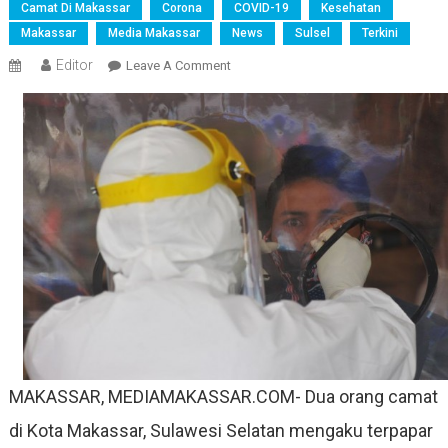
Camat Di Makassar
Corona
COVID-19
Kesehatan
Makassar
Media Makassar
News
Sulsel
Terkini
Editor
On
Leave A Comment
Dua
Camat
Di
Makassar
Mengaku
Terpapar
Corona
MAKASSAR, MEDIAMAKASSAR.COM- Dua orang camat
di Kota Makassar, Sulawesi Selatan mengaku terpapar