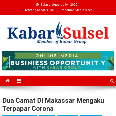
Skip
Selasa, Agustus 04, 2026
to
Tentang Kabar Sulsel
Pedoman Media Siber
content
Kabar Sulsel
Situs Berita Sulsel Terkini
Dua Camat Di Makassar Mengaku
Terpapar Corona