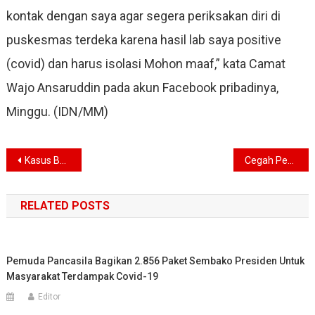
kontak dengan saya agar segera periksakan diri di
puskesmas terdeka karena hasil lab saya positive
(covid) dan harus isolasi Mohon maaf,” kata Camat
Wajo Ansaruddin pada akun Facebook pribadinya,
Minggu. (IDN/MM)
Navigasi
Kasus Baru Positif COVID-19 Hasil Tracing Secara Masif
Cegah Penyebaran Corona, Akses Masuk ke Makassar Dibatasi
pos
RELATED POSTS
Pemuda Pancasila Bagikan 2.856 Paket Sembako Presiden Untuk
Masyarakat Terdampak Covid-19
Editor