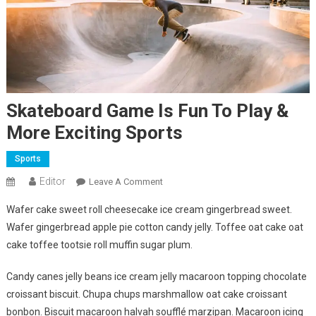
Skateboard Game Is Fun To Play &
More Exciting Sports
Sports
Editor
On
Leave A Comment
Skateboard
Wafer cake sweet roll cheesecake ice cream gingerbread sweet.
Game
Wafer gingerbread apple pie cotton candy jelly. Toffee oat cake oat
Is
cake toffee tootsie roll muffin sugar plum.
Fun
To
Candy canes jelly beans ice cream jelly macaroon topping chocolate
Play
croissant biscuit. Chupa chups marshmallow oat cake croissant
&
More
bonbon. Biscuit macaroon halvah soufflé marzipan. Macaroon icing